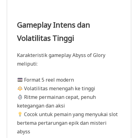
Gameplay Intens dan
Volatilitas Tinggi
Karakteristik gameplay Abyss of Glory
meliputi:
Format 5 reel modern
Volatilitas menengah ke tinggi
Ritme permainan cepat, penuh
ketegangan dan aksi
Cocok untuk pemain yang menyukai slot
bertema pertarungan epik dan misteri
abyss