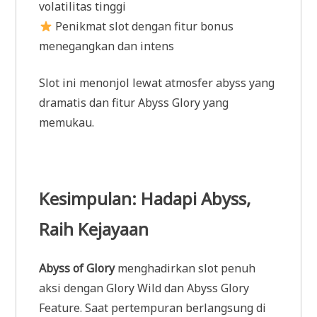
volatilitas tinggi
Penikmat slot dengan fitur bonus
menegangkan dan intens
Slot ini menonjol lewat atmosfer abyss yang
dramatis dan fitur Abyss Glory yang
memukau.
Kesimpulan: Hadapi Abyss,
Raih Kejayaan
Abyss of Glory
menghadirkan slot penuh
aksi dengan Glory Wild dan Abyss Glory
Feature. Saat pertempuran berlangsung di