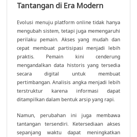
Tantangan di Era Modern
Evolusi menuju platform online tidak hanya
mengubah sistem, tetapi juga memengaruhi
perilaku pemain. Akses yang mudah dan
cepat membuat partisipasi menjadi lebih
praktis. Pemain kini cenderung
mengandalkan data historis yang tersedia
secara digital untuk membuat
pertimbangan. Analisis angka menjadi lebih
terstruktur karena informasi dapat
ditampilkan dalam bentuk arsip yang rapi.
Namun, perubahan ini juga membawa
tantangan tersendiri. Ketersediaan akses
sepanjang waktu dapat meningkatkan