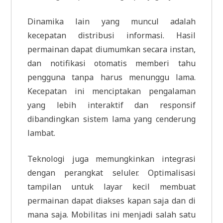
Dinamika lain yang muncul adalah
kecepatan distribusi informasi. Hasil
permainan dapat diumumkan secara instan,
dan notifikasi otomatis memberi tahu
pengguna tanpa harus menunggu lama.
Kecepatan ini menciptakan pengalaman
yang lebih interaktif dan responsif
dibandingkan sistem lama yang cenderung
lambat.
Teknologi juga memungkinkan integrasi
dengan perangkat seluler. Optimalisasi
tampilan untuk layar kecil membuat
permainan dapat diakses kapan saja dan di
mana saja. Mobilitas ini menjadi salah satu