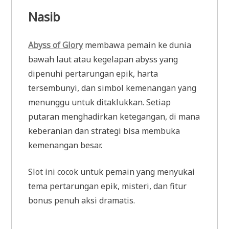
Nasib
Abyss of Glory
membawa pemain ke dunia
bawah laut atau kegelapan abyss yang
dipenuhi pertarungan epik, harta
tersembunyi, dan simbol kemenangan yang
menunggu untuk ditaklukkan. Setiap
putaran menghadirkan ketegangan, di mana
keberanian dan strategi bisa membuka
kemenangan besar.
Slot ini cocok untuk pemain yang menyukai
tema pertarungan epik, misteri, dan fitur
bonus penuh aksi dramatis.