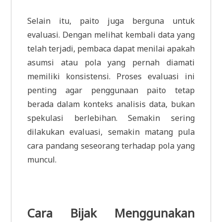
Selain itu, paito juga berguna untuk
evaluasi. Dengan melihat kembali data yang
telah terjadi, pembaca dapat menilai apakah
asumsi atau pola yang pernah diamati
memiliki konsistensi. Proses evaluasi ini
penting agar penggunaan paito tetap
berada dalam konteks analisis data, bukan
spekulasi berlebihan. Semakin sering
dilakukan evaluasi, semakin matang pula
cara pandang seseorang terhadap pola yang
muncul.
Cara Bijak Menggunakan