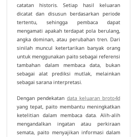
catatan historis. Setiap hasil keluaran
dicatat dan disusun berdasarkan periode
tertentu, sehingga pembaca dapat
mengamati apakah terdapat pola berulang,
angka dominan, atau perubahan tren. Dari
sinilah muncul ketertarikan banyak orang
untuk menggunakan paito sebagai referensi
tambahan dalam membaca data, bukan
sebagai alat prediksi mutlak, melainkan
sebagai sarana interpretasi.
Dengan pendekatan
data keluaran broto4d
yang tepat, paito membantu meningkatkan
ketelitian dalam membaca data. Alih-alih
mengandalkan ingatan atau perkiraan
semata, paito menyajikan informasi dalam