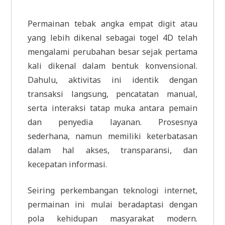
Permainan tebak angka empat digit atau
yang lebih dikenal sebagai togel 4D telah
mengalami perubahan besar sejak pertama
kali dikenal dalam bentuk konvensional.
Dahulu, aktivitas ini identik dengan
transaksi langsung, pencatatan manual,
serta interaksi tatap muka antara pemain
dan penyedia layanan. Prosesnya
sederhana, namun memiliki keterbatasan
dalam hal akses, transparansi, dan
kecepatan informasi.
Seiring perkembangan teknologi internet,
permainan ini mulai beradaptasi dengan
pola kehidupan masyarakat modern.