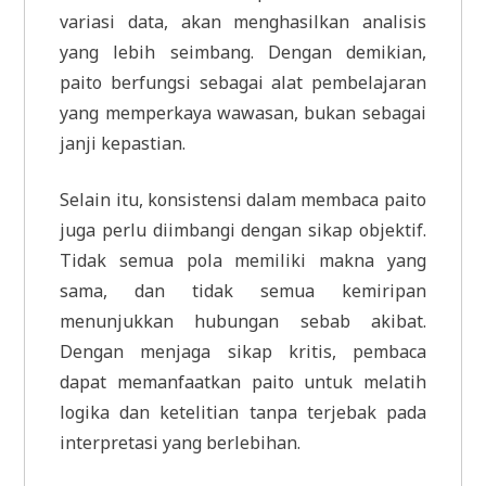
variasi data, akan menghasilkan analisis
yang lebih seimbang. Dengan demikian,
paito berfungsi sebagai alat pembelajaran
yang memperkaya wawasan, bukan sebagai
janji kepastian.
Selain itu, konsistensi dalam membaca paito
juga perlu diimbangi dengan sikap objektif.
Tidak semua pola memiliki makna yang
sama, dan tidak semua kemiripan
menunjukkan hubungan sebab akibat.
Dengan menjaga sikap kritis, pembaca
dapat memanfaatkan paito untuk melatih
logika dan ketelitian tanpa terjebak pada
interpretasi yang berlebihan.